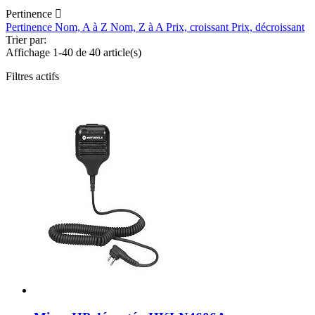
Pertinence

Pertinence
Nom, A à Z
Nom, Z à A
Prix, croissant
Prix, décroissant
Trier par:
Affichage 1-40 de 40 article(s)
Filtres actifs