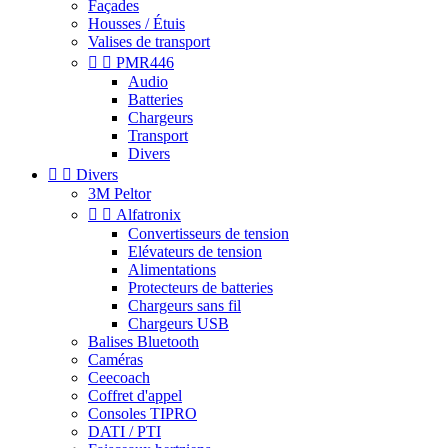
Façades
Housses / Étuis
Valises de transport


PMR446
Audio
Batteries
Chargeurs
Transport
Divers


Divers
3M Peltor


Alfatronix
Convertisseurs de tension
Elévateurs de tension
Alimentations
Protecteurs de batteries
Chargeurs sans fil
Chargeurs USB
Balises Bluetooth
Caméras
Ceecoach
Coffret d'appel
Consoles TIPRO
DATI / PTI