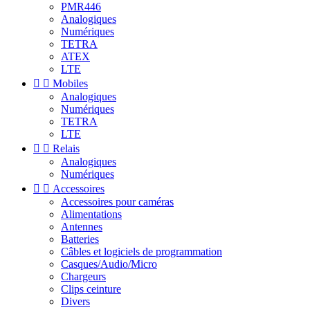
PMR446
Analogiques
Numériques
TETRA
ATEX
LTE


Mobiles
Analogiques
Numériques
TETRA
LTE


Relais
Analogiques
Numériques


Accessoires
Accessoires pour caméras
Alimentations
Antennes
Batteries
Câbles et logiciels de programmation
Casques/Audio/Micro
Chargeurs
Clips ceinture
Divers