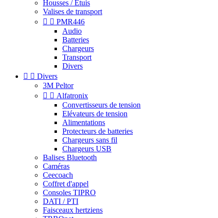
Housses / Étuis
Valises de transport


PMR446
Audio
Batteries
Chargeurs
Transport
Divers


Divers
3M Peltor


Alfatronix
Convertisseurs de tension
Elévateurs de tension
Alimentations
Protecteurs de batteries
Chargeurs sans fil
Chargeurs USB
Balises Bluetooth
Caméras
Ceecoach
Coffret d'appel
Consoles TIPRO
DATI / PTI
Faisceaux hertziens