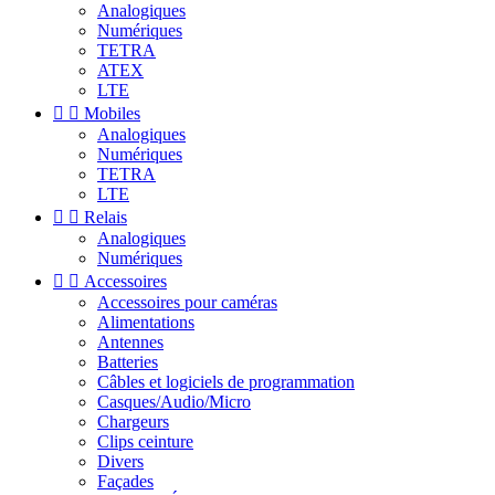
Analogiques
Numériques
TETRA
ATEX
LTE


Mobiles
Analogiques
Numériques
TETRA
LTE


Relais
Analogiques
Numériques


Accessoires
Accessoires pour caméras
Alimentations
Antennes
Batteries
Câbles et logiciels de programmation
Casques/Audio/Micro
Chargeurs
Clips ceinture
Divers
Façades