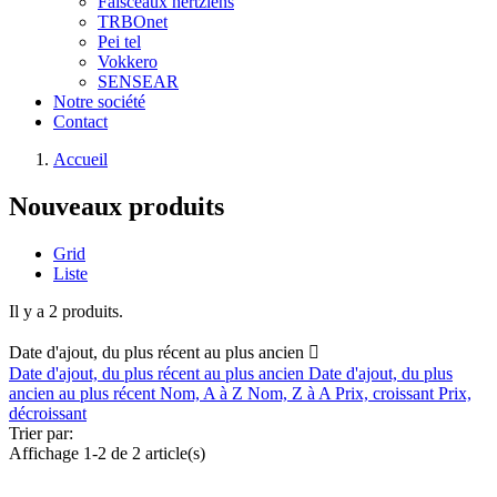
Faisceaux hertziens
TRBOnet
Pei tel
Vokkero
SENSEAR
Notre société
Contact
Accueil
Nouveaux produits
Grid
Liste
Il y a 2 produits.
Date d'ajout, du plus récent au plus ancien

Date d'ajout, du plus récent au plus ancien
Date d'ajout, du plus
ancien au plus récent
Nom, A à Z
Nom, Z à A
Prix, croissant
Prix,
décroissant
Trier par:
Affichage 1-2 de 2 article(s)