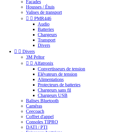
Façades
Housses / Étuis
Valises de transport


PMR446
Audio
Batteries
Chargeurs
Transport
Divers


Divers
3M Peltor


Alfatronix
Convertisseurs de tension
Elévateurs de tension
Alimentations
Protecteurs de batteries
Chargeurs sans fil
Chargeurs USB
Balises Bluetooth
Caméras
Ceecoach
Coffret d'appel
Consoles TIPRO
DATI / PTI