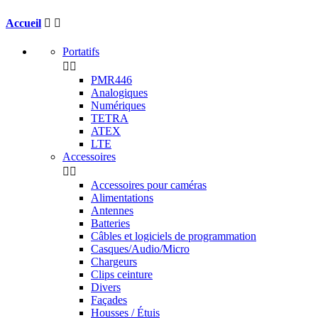
Accueil


Portatifs


PMR446
Analogiques
Numériques
TETRA
ATEX
LTE
Accessoires


Accessoires pour caméras
Alimentations
Antennes
Batteries
Câbles et logiciels de programmation
Casques/Audio/Micro
Chargeurs
Clips ceinture
Divers
Façades
Housses / Étuis