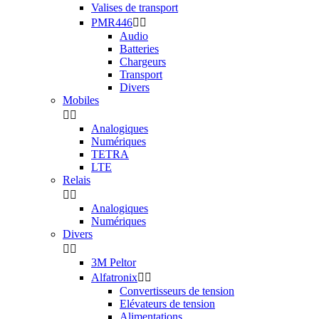
Valises de transport
PMR446


Audio
Batteries
Chargeurs
Transport
Divers
Mobiles


Analogiques
Numériques
TETRA
LTE
Relais


Analogiques
Numériques
Divers


3M Peltor
Alfatronix


Convertisseurs de tension
Elévateurs de tension
Alimentations