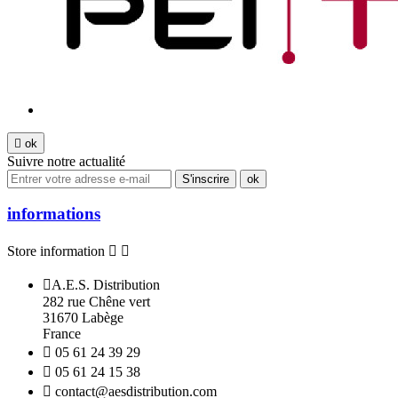

ok
Suivre notre actualité
informations
Store information



A.E.S. Distribution
282 rue Chêne vert
31670 Labège
France

05 61 24 39 29

05 61 24 15 38

contact@aesdistribution.com