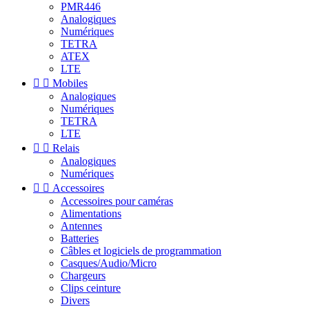
PMR446
Analogiques
Numériques
TETRA
ATEX
LTE


Mobiles
Analogiques
Numériques
TETRA
LTE


Relais
Analogiques
Numériques


Accessoires
Accessoires pour caméras
Alimentations
Antennes
Batteries
Câbles et logiciels de programmation
Casques/Audio/Micro
Chargeurs
Clips ceinture
Divers