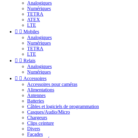
Analogiques
Numériques
TETRA
ATEX
LTE


Mobiles
Analogiques
Numériques
TETRA
LTE


Relais
Analogiques
Numériques


Accessoires
Accessoires pour caméras
Alimentations
Antennes
Batteries
Câbles et logiciels de programmation
Casques/Audio/Micro
Chargeurs
Clips ceinture
Divers
Façades