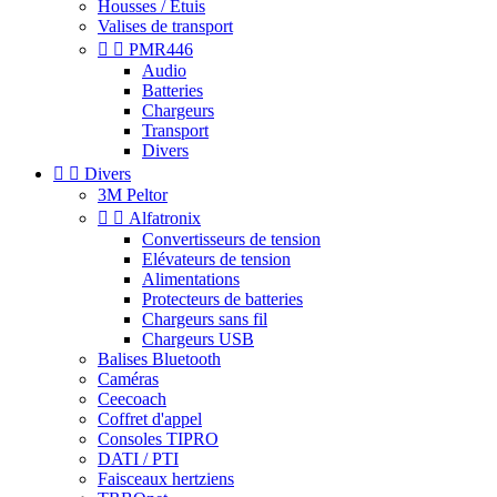
Housses / Étuis
Valises de transport


PMR446
Audio
Batteries
Chargeurs
Transport
Divers


Divers
3M Peltor


Alfatronix
Convertisseurs de tension
Elévateurs de tension
Alimentations
Protecteurs de batteries
Chargeurs sans fil
Chargeurs USB
Balises Bluetooth
Caméras
Ceecoach
Coffret d'appel
Consoles TIPRO
DATI / PTI
Faisceaux hertziens