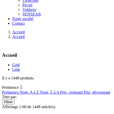
TRBOnet
Pei tel
Vokkero
SENSEAR
Notre société
Contact
Accueil
Accueil
Accueil
Grid
Liste
Il y a 1448 produits.
Pertinence

Pertinence
Nom, A à Z
Nom, Z à A
Prix, croissant
Prix, décroissant
Trier par:
Filtrer
Affichage 1-60 de 1448 article(s)