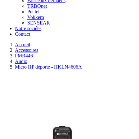
Faisceaux hertziens
TRBOnet
Pei tel
Vokkero
SENSEAR
Notre société
Contact
Accueil
Accessoires
PMR446
Audio
Micro HP déporté - HKLN4606A