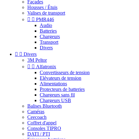
Façades
Housses / Étuis
Valises de transport


PMR446
Audio
Batteries
Chargeurs
Transport
Divers


Divers
3M Peltor


Alfatronix
Convertisseurs de tension
Elévateurs de tension
Alimentations
Protecteurs de batteries
Chargeurs sans fil
Chargeurs USB
Balises Bluetooth
Caméras
Ceecoach
Coffret d'appel
Consoles TIPRO
DATI / PTI