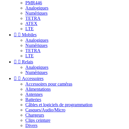
PMR446
Analogiques
Numériques
TETRA
ATEX
LTE


Mobiles
Analogiques
Numériques
TETRA
LTE


Relais
Analogiques
Numériques


Accessoires
Accessoires pour caméras
Alimentations
Antennes
Batteries
Câbles et logiciels de programmation
Casques/Audio/Micro
Chargeurs
Clips ceinture
Divers