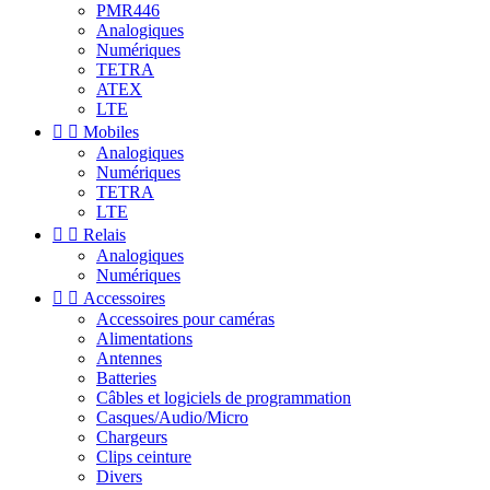
PMR446
Analogiques
Numériques
TETRA
ATEX
LTE


Mobiles
Analogiques
Numériques
TETRA
LTE


Relais
Analogiques
Numériques


Accessoires
Accessoires pour caméras
Alimentations
Antennes
Batteries
Câbles et logiciels de programmation
Casques/Audio/Micro
Chargeurs
Clips ceinture
Divers