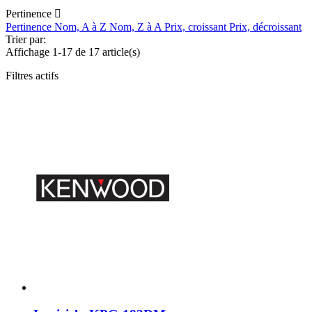
Pertinence

Pertinence
Nom, A à Z
Nom, Z à A
Prix, croissant
Prix, décroissant
Trier par:
Affichage 1-17 de 17 article(s)
Filtres actifs