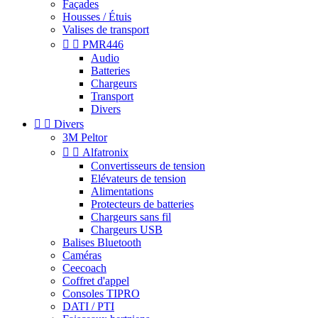
Façades
Housses / Étuis
Valises de transport


PMR446
Audio
Batteries
Chargeurs
Transport
Divers


Divers
3M Peltor


Alfatronix
Convertisseurs de tension
Elévateurs de tension
Alimentations
Protecteurs de batteries
Chargeurs sans fil
Chargeurs USB
Balises Bluetooth
Caméras
Ceecoach
Coffret d'appel
Consoles TIPRO
DATI / PTI