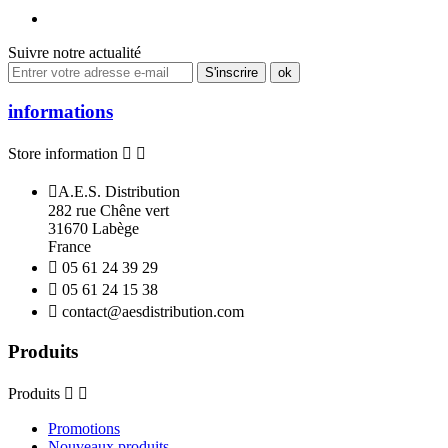
Suivre notre actualité
informations
Store information



A.E.S. Distribution
282 rue Chêne vert
31670 Labège
France

05 61 24 39 29

05 61 24 15 38

contact@aesdistribution.com
Produits
Produits


Promotions
Nouveaux produits