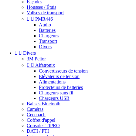
Façades
Housses / Étuis
Valises de transport


PMR446
Audio
Batteries
Chargeurs
Transport
Divers


Divers
3M Peltor


Alfatronix
Convertisseurs de tension
Elévateurs de tension
Alimentations
Protecteurs de batteries
Chargeurs sans fil
Chargeurs USB
Balises Bluetooth
Caméras
Ceecoach
Coffret d'appel
Consoles TIPRO
DATI / PTI