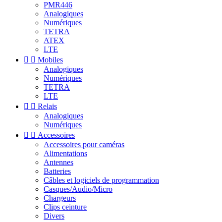
PMR446
Analogiques
Numériques
TETRA
ATEX
LTE


Mobiles
Analogiques
Numériques
TETRA
LTE


Relais
Analogiques
Numériques


Accessoires
Accessoires pour caméras
Alimentations
Antennes
Batteries
Câbles et logiciels de programmation
Casques/Audio/Micro
Chargeurs
Clips ceinture
Divers