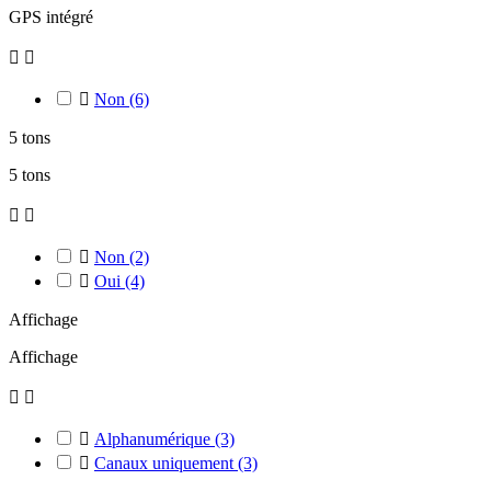
GPS intégré



Non
(6)
5 tons
5 tons



Non
(2)

Oui
(4)
Affichage
Affichage



Alphanumérique
(3)

Canaux uniquement
(3)