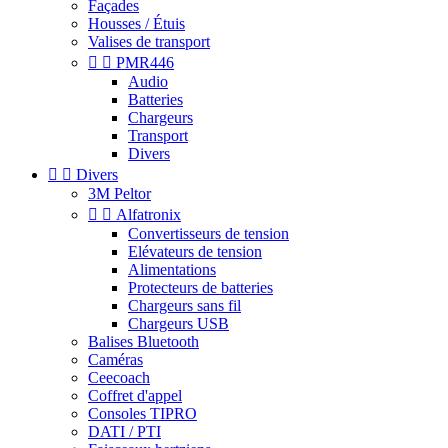
Façades
Housses / Étuis
Valises de transport


PMR446
Audio
Batteries
Chargeurs
Transport
Divers


Divers
3M Peltor


Alfatronix
Convertisseurs de tension
Elévateurs de tension
Alimentations
Protecteurs de batteries
Chargeurs sans fil
Chargeurs USB
Balises Bluetooth
Caméras
Ceecoach
Coffret d'appel
Consoles TIPRO
DATI / PTI