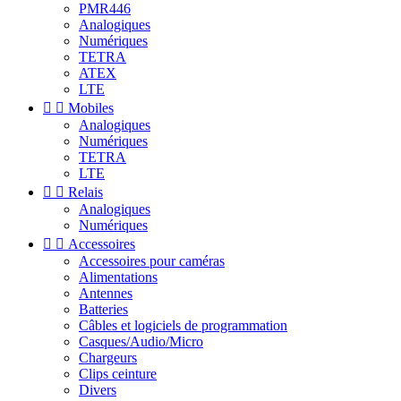
PMR446
Analogiques
Numériques
TETRA
ATEX
LTE


Mobiles
Analogiques
Numériques
TETRA
LTE


Relais
Analogiques
Numériques


Accessoires
Accessoires pour caméras
Alimentations
Antennes
Batteries
Câbles et logiciels de programmation
Casques/Audio/Micro
Chargeurs
Clips ceinture
Divers