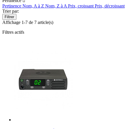
Pertinence

Pertinence
Nom, A à Z
Nom, Z à A
Prix, croissant
Prix, décroissant
Trier par:
Filtrer
Affichage 1-7 de 7 article(s)
Filtres actifs