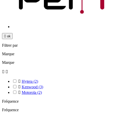

ok
Filtrer par
Marque
Marque



Hytera
(2)

Kenwood
(3)

Motorola
(2)
Fréquence
Fréquence