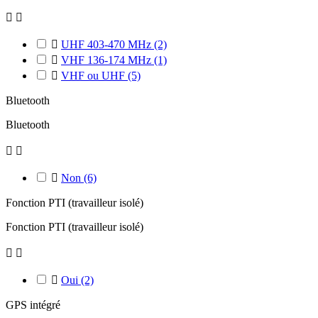



UHF 403-470 MHz
(2)

VHF 136-174 MHz
(1)

VHF ou UHF
(5)
Bluetooth
Bluetooth



Non
(6)
Fonction PTI (travailleur isolé)
Fonction PTI (travailleur isolé)



Oui
(2)
GPS intégré