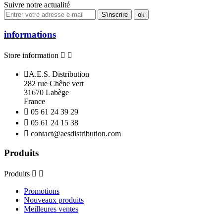
Suivre notre actualité
informations
Store information



A.E.S. Distribution
282 rue Chêne vert
31670 Labège
France

05 61 24 39 29

05 61 24 15 38

contact@aesdistribution.com
Produits
Produits


Promotions
Nouveaux produits
Meilleures ventes