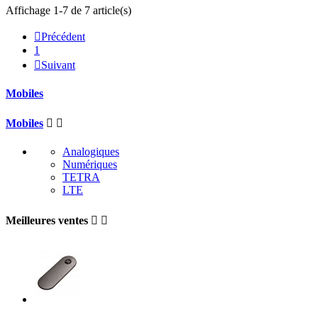
Affichage 1-7 de 7 article(s)

Précédent
1

Suivant
Mobiles
Mobiles


Analogiques
Numériques
TETRA
LTE
Meilleures ventes

