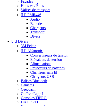
Façades
Housses / Étuis
Valises de transport


PMR446
Audio
Batteries
Chargeurs
Transport
Divers


Divers
3M Peltor


Alfatronix
Convertisseurs de tension
Elévateurs de tension
Alimentations
Protecteurs de batteries
Chargeurs sans fil
Chargeurs USB
Balises Bluetooth
Caméras
Ceecoach
Coffret d'appel
Consoles TIPRO
DATI / PTI