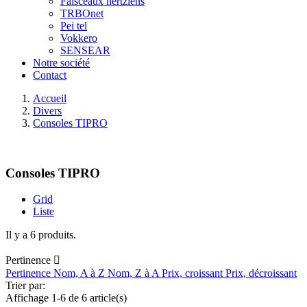
Faisceaux hertziens
TRBOnet
Pei tel
Vokkero
SENSEAR
Notre société
Contact
Accueil
Divers
Consoles TIPRO
Consoles TIPRO
Grid
Liste
Il y a 6 produits.
Pertinence

Pertinence
Nom, A à Z
Nom, Z à A
Prix, croissant
Prix, décroissant
Trier par:
Affichage 1-6 de 6 article(s)