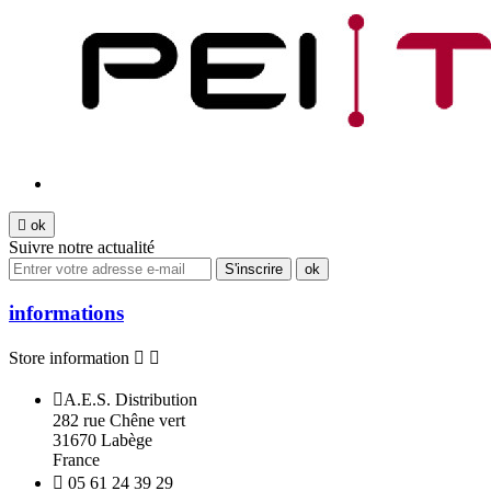

ok
Suivre notre actualité
informations
Store information



A.E.S. Distribution
282 rue Chêne vert
31670 Labège
France

05 61 24 39 29