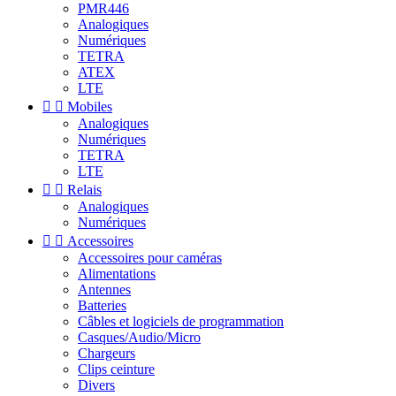
PMR446
Analogiques
Numériques
TETRA
ATEX
LTE


Mobiles
Analogiques
Numériques
TETRA
LTE


Relais
Analogiques
Numériques


Accessoires
Accessoires pour caméras
Alimentations
Antennes
Batteries
Câbles et logiciels de programmation
Casques/Audio/Micro
Chargeurs
Clips ceinture
Divers