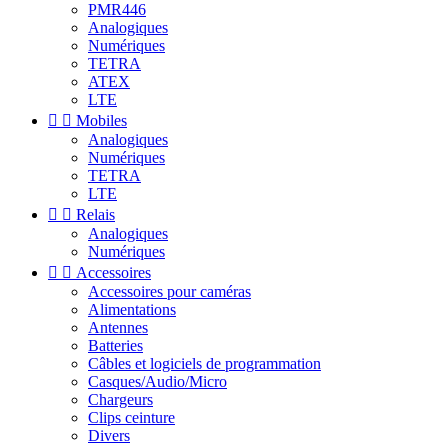
PMR446
Analogiques
Numériques
TETRA
ATEX
LTE


Mobiles
Analogiques
Numériques
TETRA
LTE


Relais
Analogiques
Numériques


Accessoires
Accessoires pour caméras
Alimentations
Antennes
Batteries
Câbles et logiciels de programmation
Casques/Audio/Micro
Chargeurs
Clips ceinture
Divers