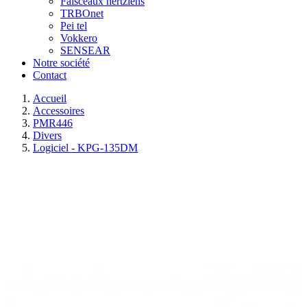
Faisceaux hertziens
TRBOnet
Pei tel
Vokkero
SENSEAR
Notre société
Contact
Accueil
Accessoires
PMR446
Divers
Logiciel - KPG-135DM