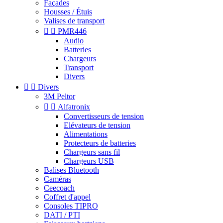
Façades
Housses / Étuis
Valises de transport


PMR446
Audio
Batteries
Chargeurs
Transport
Divers


Divers
3M Peltor


Alfatronix
Convertisseurs de tension
Elévateurs de tension
Alimentations
Protecteurs de batteries
Chargeurs sans fil
Chargeurs USB
Balises Bluetooth
Caméras
Ceecoach
Coffret d'appel
Consoles TIPRO
DATI / PTI