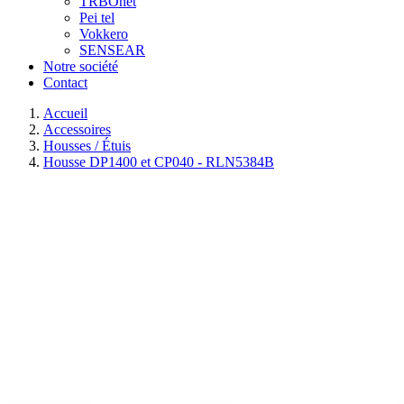
TRBOnet
Pei tel
Vokkero
SENSEAR
Notre société
Contact
Accueil
Accessoires
Housses / Étuis
Housse DP1400 et CP040 - RLN5384B