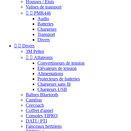
Housses / Étuis
Valises de transport


PMR446
Audio
Batteries
Chargeurs
Transport
Divers


Divers
3M Peltor


Alfatronix
Convertisseurs de tension
Elévateurs de tension
Alimentations
Protecteurs de batteries
Chargeurs sans fil
Chargeurs USB
Balises Bluetooth
Caméras
Ceecoach
Coffret d'appel
Consoles TIPRO
DATI / PTI
Faisceaux hertziens