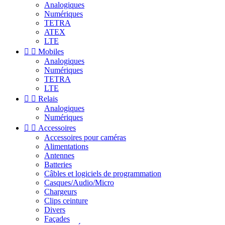
Analogiques
Numériques
TETRA
ATEX
LTE


Mobiles
Analogiques
Numériques
TETRA
LTE


Relais
Analogiques
Numériques


Accessoires
Accessoires pour caméras
Alimentations
Antennes
Batteries
Câbles et logiciels de programmation
Casques/Audio/Micro
Chargeurs
Clips ceinture
Divers
Façades