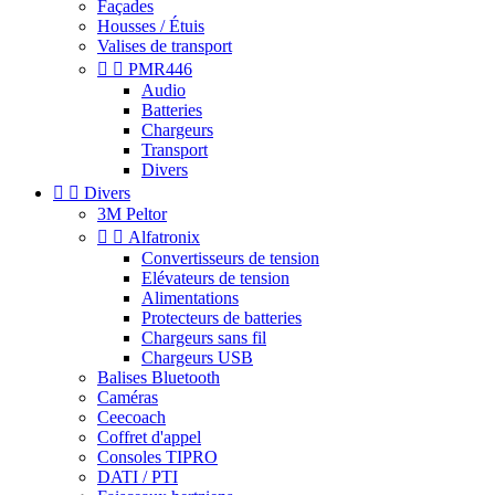
Façades
Housses / Étuis
Valises de transport


PMR446
Audio
Batteries
Chargeurs
Transport
Divers


Divers
3M Peltor


Alfatronix
Convertisseurs de tension
Elévateurs de tension
Alimentations
Protecteurs de batteries
Chargeurs sans fil
Chargeurs USB
Balises Bluetooth
Caméras
Ceecoach
Coffret d'appel
Consoles TIPRO
DATI / PTI