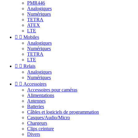
PMR446
Analogiques
Numériques
TETRA
ATEX
LTE


Mobiles
Analogiques
Numériques
TETRA
LTE


Relais
Analogiques
Numériques


Accessoires
Accessoires pour caméras
Alimentations
Antennes
Batteries
Câbles et logiciels de programmation
Casques/Audio/Micro
Chargeurs
Clips ceinture
Divers