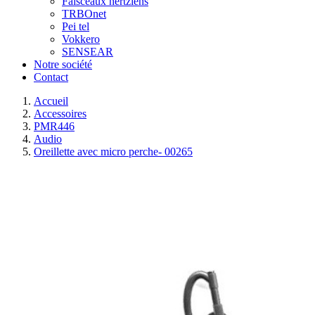
Faisceaux hertziens
TRBOnet
Pei tel
Vokkero
SENSEAR
Notre société
Contact
Accueil
Accessoires
PMR446
Audio
Oreillette avec micro perche- 00265