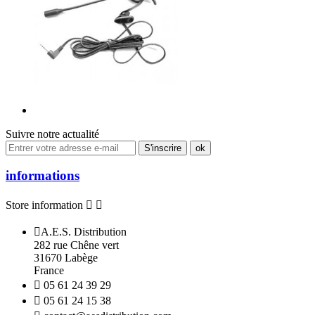
Suivre notre actualité
informations
Store information



A.E.S. Distribution
282 rue Chêne vert
31670 Labège
France

05 61 24 39 29

05 61 24 15 38