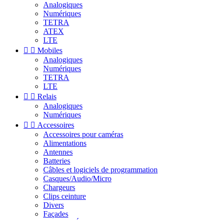
Analogiques
Numériques
TETRA
ATEX
LTE


Mobiles
Analogiques
Numériques
TETRA
LTE


Relais
Analogiques
Numériques


Accessoires
Accessoires pour caméras
Alimentations
Antennes
Batteries
Câbles et logiciels de programmation
Casques/Audio/Micro
Chargeurs
Clips ceinture
Divers
Façades