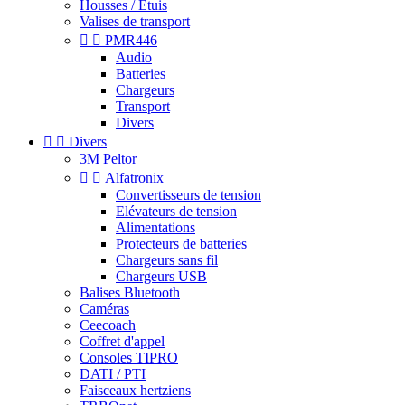
Housses / Étuis
Valises de transport


PMR446
Audio
Batteries
Chargeurs
Transport
Divers


Divers
3M Peltor


Alfatronix
Convertisseurs de tension
Elévateurs de tension
Alimentations
Protecteurs de batteries
Chargeurs sans fil
Chargeurs USB
Balises Bluetooth
Caméras
Ceecoach
Coffret d'appel
Consoles TIPRO
DATI / PTI
Faisceaux hertziens