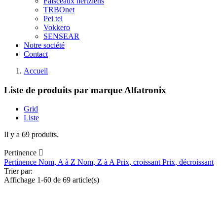
Faisceaux hertziens
TRBOnet
Pei tel
Vokkero
SENSEAR
Notre société
Contact
Accueil
Liste de produits par marque Alfatronix
Grid
Liste
Il y a 69 produits.
Pertinence

Pertinence
Nom, A à Z
Nom, Z à A
Prix, croissant
Prix, décroissant
Trier par:
Affichage 1-60 de 69 article(s)