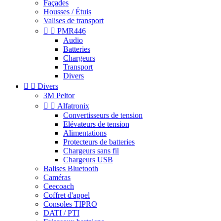
Façades
Housses / Étuis
Valises de transport


PMR446
Audio
Batteries
Chargeurs
Transport
Divers


Divers
3M Peltor


Alfatronix
Convertisseurs de tension
Elévateurs de tension
Alimentations
Protecteurs de batteries
Chargeurs sans fil
Chargeurs USB
Balises Bluetooth
Caméras
Ceecoach
Coffret d'appel
Consoles TIPRO
DATI / PTI