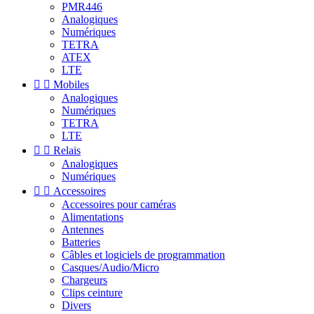
PMR446
Analogiques
Numériques
TETRA
ATEX
LTE


Mobiles
Analogiques
Numériques
TETRA
LTE


Relais
Analogiques
Numériques


Accessoires
Accessoires pour caméras
Alimentations
Antennes
Batteries
Câbles et logiciels de programmation
Casques/Audio/Micro
Chargeurs
Clips ceinture
Divers