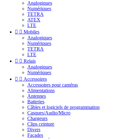
Analogiques
Numériques
TETRA
ATEX
LTE


Mobiles
Analogiques
Numériques
TETRA
LTE


Relais
Analogiques
Numériques


Accessoires
Accessoires pour caméras
Alimentations
Antennes
Batteries
Câbles et logiciels de programmation
Casques/Audio/Micro
Chargeurs
Clips ceinture
Divers
Façades