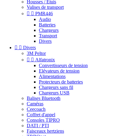
Housses / Étuis
Valises de transport


PMR446
Audio
Batteries
Chargeurs
Transport
Divers


Divers
3M Peltor


Alfatronix
Convertisseurs de tension
Elévateurs de tension
Alimentations
Protecteurs de batteries
Chargeurs sans fil
Chargeurs USB
Balises Bluetooth
Caméras
Ceecoach
Coffret d'appel
Consoles TIPRO
DATI / PTI
Faisceaux hertziens