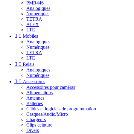
PMR446
Analogiques
Numériques
TETRA
ATEX
LTE


Mobiles
Analogiques
Numériques
TETRA
LTE


Relais
Analogiques
Numériques


Accessoires
Accessoires pour caméras
Alimentations
Antennes
Batteries
Câbles et logiciels de programmation
Casques/Audio/Micro
Chargeurs
Clips ceinture
Divers