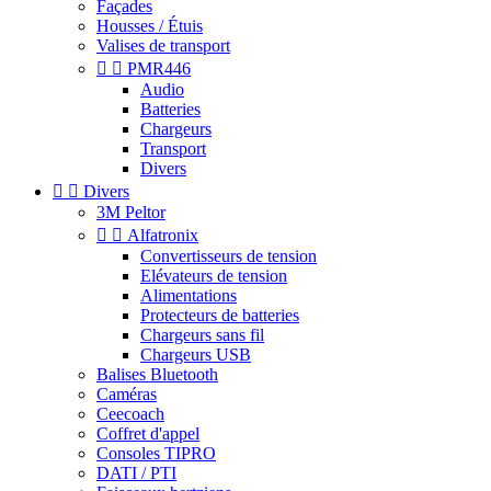
Façades
Housses / Étuis
Valises de transport


PMR446
Audio
Batteries
Chargeurs
Transport
Divers


Divers
3M Peltor


Alfatronix
Convertisseurs de tension
Elévateurs de tension
Alimentations
Protecteurs de batteries
Chargeurs sans fil
Chargeurs USB
Balises Bluetooth
Caméras
Ceecoach
Coffret d'appel
Consoles TIPRO
DATI / PTI