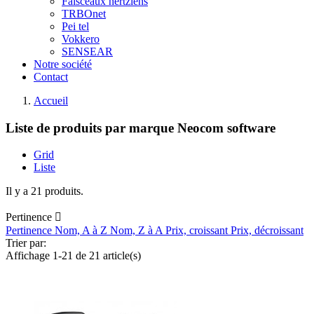
Faisceaux hertziens
TRBOnet
Pei tel
Vokkero
SENSEAR
Notre société
Contact
Accueil
Liste de produits par marque Neocom software
Grid
Liste
Il y a 21 produits.
Pertinence

Pertinence
Nom, A à Z
Nom, Z à A
Prix, croissant
Prix, décroissant
Trier par:
Affichage 1-21 de 21 article(s)