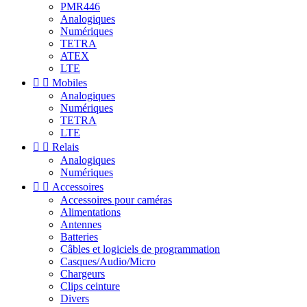
PMR446
Analogiques
Numériques
TETRA
ATEX
LTE


Mobiles
Analogiques
Numériques
TETRA
LTE


Relais
Analogiques
Numériques


Accessoires
Accessoires pour caméras
Alimentations
Antennes
Batteries
Câbles et logiciels de programmation
Casques/Audio/Micro
Chargeurs
Clips ceinture
Divers