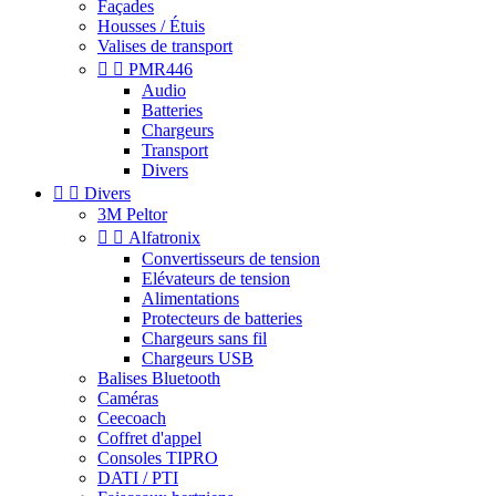
Façades
Housses / Étuis
Valises de transport


PMR446
Audio
Batteries
Chargeurs
Transport
Divers


Divers
3M Peltor


Alfatronix
Convertisseurs de tension
Elévateurs de tension
Alimentations
Protecteurs de batteries
Chargeurs sans fil
Chargeurs USB
Balises Bluetooth
Caméras
Ceecoach
Coffret d'appel
Consoles TIPRO
DATI / PTI