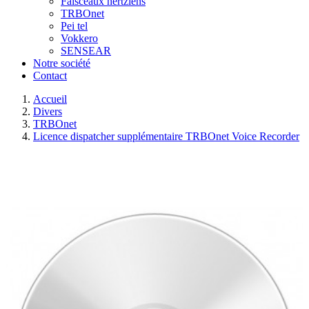
Faisceaux hertziens
TRBOnet
Pei tel
Vokkero
SENSEAR
Notre société
Contact
Accueil
Divers
TRBOnet
Licence dispatcher supplémentaire TRBOnet Voice Recorder