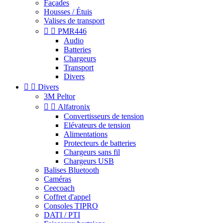
Façades
Housses / Étuis
Valises de transport


PMR446
Audio
Batteries
Chargeurs
Transport
Divers


Divers
3M Peltor


Alfatronix
Convertisseurs de tension
Elévateurs de tension
Alimentations
Protecteurs de batteries
Chargeurs sans fil
Chargeurs USB
Balises Bluetooth
Caméras
Ceecoach
Coffret d'appel
Consoles TIPRO
DATI / PTI