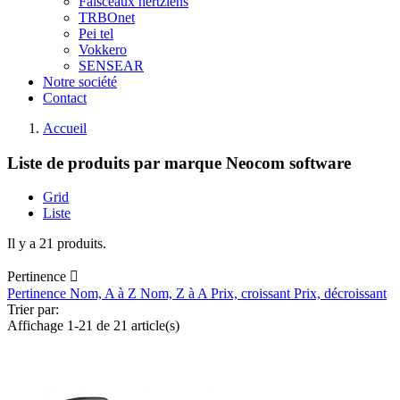
Faisceaux hertziens
TRBOnet
Pei tel
Vokkero
SENSEAR
Notre société
Contact
Accueil
Liste de produits par marque Neocom software
Grid
Liste
Il y a 21 produits.
Pertinence

Pertinence
Nom, A à Z
Nom, Z à A
Prix, croissant
Prix, décroissant
Trier par:
Affichage 1-21 de 21 article(s)