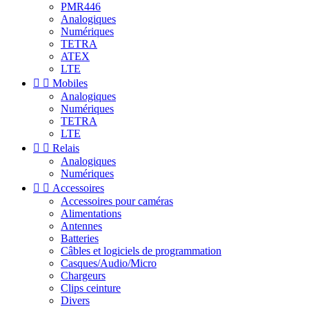
PMR446
Analogiques
Numériques
TETRA
ATEX
LTE


Mobiles
Analogiques
Numériques
TETRA
LTE


Relais
Analogiques
Numériques


Accessoires
Accessoires pour caméras
Alimentations
Antennes
Batteries
Câbles et logiciels de programmation
Casques/Audio/Micro
Chargeurs
Clips ceinture
Divers