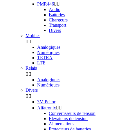
PMR446


Audio
Batteries
Chargeurs
Transport
Divers
Mobiles


Analogiques
Numériques
TETRA
LTE
Relais


Analogiques
Numériques
Divers


3M Peltor
Alfatronix


Convertisseurs de tension
Elévateurs de tension
Alimentations
Protecteurs de batteries