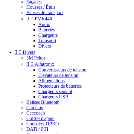
Façades
Housses / Étuis
Valises de transport


PMR446
Audio
Batteries
Chargeurs
Transport
Divers


Divers
3M Peltor


Alfatronix
Convertisseurs de tension
Elévateurs de tension
Alimentations
Protecteurs de batteries
Chargeurs sans fil
Chargeurs USB
Balises Bluetooth
Caméras
Ceecoach
Coffret d'appel
Consoles TIPRO
DATI / PTI