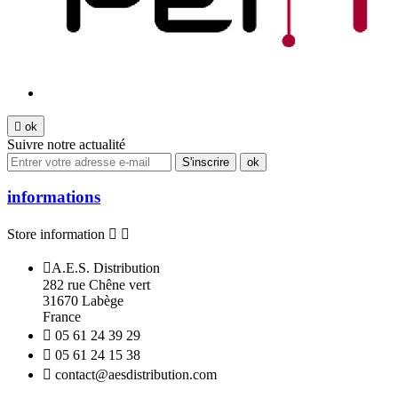

ok
Suivre notre actualité
informations
Store information



A.E.S. Distribution
282 rue Chêne vert
31670 Labège
France

05 61 24 39 29

05 61 24 15 38

contact@aesdistribution.com