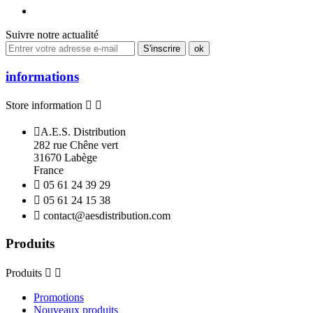
Suivre notre actualité
informations
Store information



A.E.S. Distribution
282 rue Chêne vert
31670 Labège
France

05 61 24 39 29

05 61 24 15 38

contact@aesdistribution.com
Produits
Produits


Promotions
Nouveaux produits