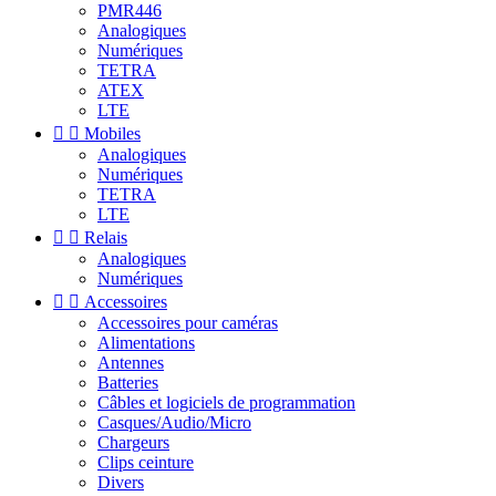
PMR446
Analogiques
Numériques
TETRA
ATEX
LTE


Mobiles
Analogiques
Numériques
TETRA
LTE


Relais
Analogiques
Numériques


Accessoires
Accessoires pour caméras
Alimentations
Antennes
Batteries
Câbles et logiciels de programmation
Casques/Audio/Micro
Chargeurs
Clips ceinture
Divers