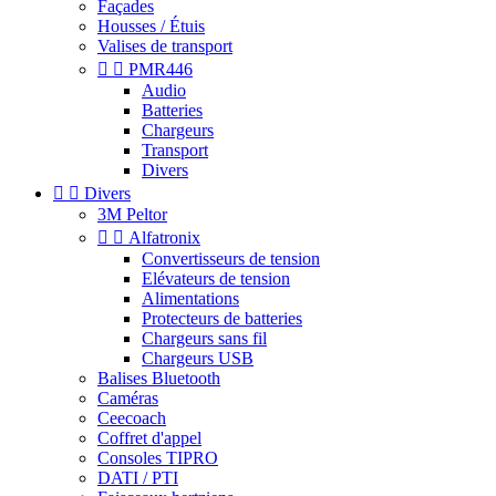
Façades
Housses / Étuis
Valises de transport


PMR446
Audio
Batteries
Chargeurs
Transport
Divers


Divers
3M Peltor


Alfatronix
Convertisseurs de tension
Elévateurs de tension
Alimentations
Protecteurs de batteries
Chargeurs sans fil
Chargeurs USB
Balises Bluetooth
Caméras
Ceecoach
Coffret d'appel
Consoles TIPRO
DATI / PTI