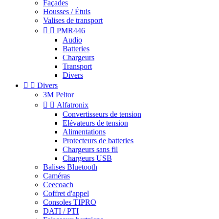
Façades
Housses / Étuis
Valises de transport


PMR446
Audio
Batteries
Chargeurs
Transport
Divers


Divers
3M Peltor


Alfatronix
Convertisseurs de tension
Elévateurs de tension
Alimentations
Protecteurs de batteries
Chargeurs sans fil
Chargeurs USB
Balises Bluetooth
Caméras
Ceecoach
Coffret d'appel
Consoles TIPRO
DATI / PTI