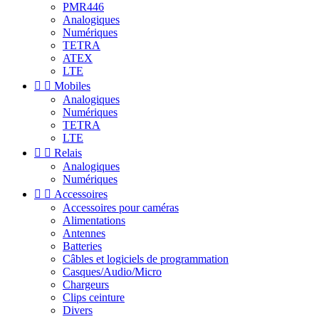
PMR446
Analogiques
Numériques
TETRA
ATEX
LTE


Mobiles
Analogiques
Numériques
TETRA
LTE


Relais
Analogiques
Numériques


Accessoires
Accessoires pour caméras
Alimentations
Antennes
Batteries
Câbles et logiciels de programmation
Casques/Audio/Micro
Chargeurs
Clips ceinture
Divers