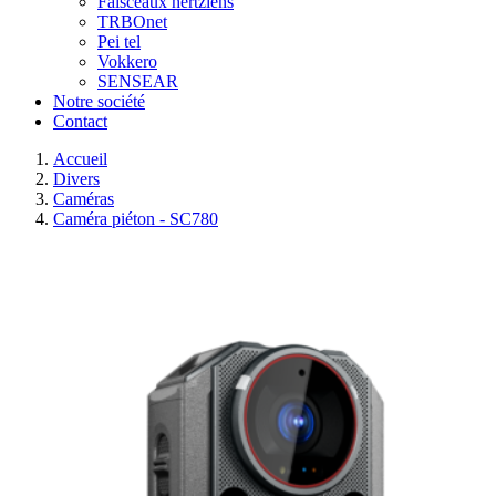
Faisceaux hertziens
TRBOnet
Pei tel
Vokkero
SENSEAR
Notre société
Contact
Accueil
Divers
Caméras
Caméra piéton - SC780