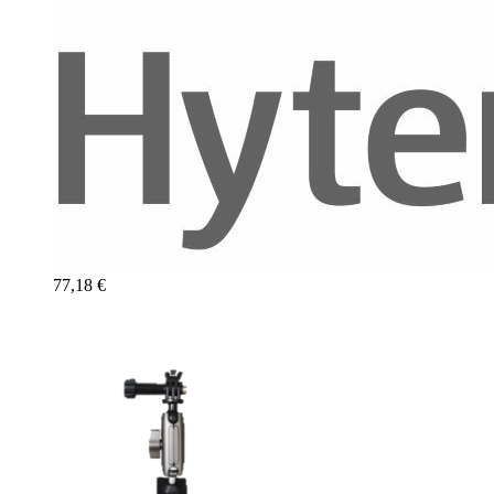
77,18 €