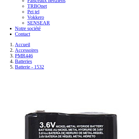
Faisceaux hertziens
TRBOnet
Pei tel
Vokkero
SENSEAR
Notre société
Contact
Accueil
Accessoires
PMR446
Batteries
Batterie - 1532