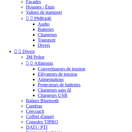
Façades
Housses / Étuis
Valises de transport


PMR446
Audio
Batteries
Chargeurs
Transport
Divers


Divers
3M Peltor


Alfatronix
Convertisseurs de tension
Elévateurs de tension
Alimentations
Protecteurs de batteries
Chargeurs sans fil
Chargeurs USB
Balises Bluetooth
Caméras
Ceecoach
Coffret d'appel
Consoles TIPRO
DATI / PTI