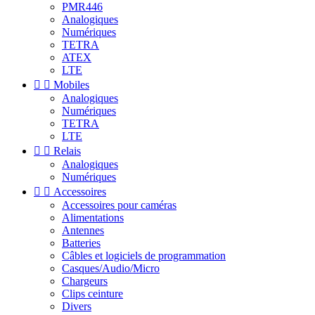
PMR446
Analogiques
Numériques
TETRA
ATEX
LTE


Mobiles
Analogiques
Numériques
TETRA
LTE


Relais
Analogiques
Numériques


Accessoires
Accessoires pour caméras
Alimentations
Antennes
Batteries
Câbles et logiciels de programmation
Casques/Audio/Micro
Chargeurs
Clips ceinture
Divers