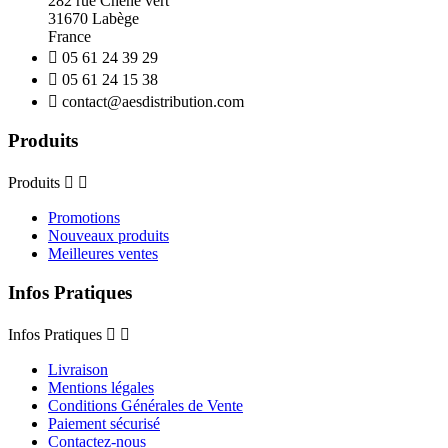
282 rue Chêne vert
31670 Labège
France

05 61 24 39 29

05 61 24 15 38

contact@aesdistribution.com
Produits
Produits


Promotions
Nouveaux produits
Meilleures ventes
Infos Pratiques
Infos Pratiques


Livraison
Mentions légales
Conditions Générales de Vente
Paiement sécurisé
Contactez-nous