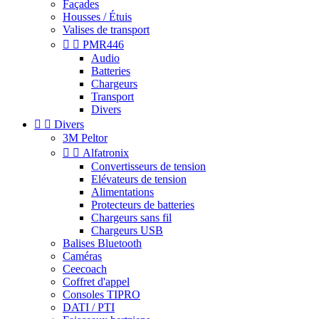
Façades
Housses / Étuis
Valises de transport


PMR446
Audio
Batteries
Chargeurs
Transport
Divers


Divers
3M Peltor


Alfatronix
Convertisseurs de tension
Elévateurs de tension
Alimentations
Protecteurs de batteries
Chargeurs sans fil
Chargeurs USB
Balises Bluetooth
Caméras
Ceecoach
Coffret d'appel
Consoles TIPRO
DATI / PTI