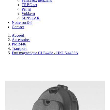
Faisceaux hertziens
TRBOnet
Pei tel
Vokkero
SENSEAR
Notre société
Contact
Accueil
Accessoires
PMR446
Transport
Etui magnétique CLP446e - HKLN4433A