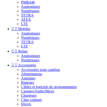
PMR446
Analogiques
Numériques
TETRA
ATEX
LTE


Mobiles
Analogiques
Numériques
TETRA
LTE


Relais
Analogiques
Numériques


Accessoires
Accessoires pour caméras
Alimentations
Antennes
Batteries
Câbles et logiciels de programmation
Casques/Audio/Micro
Chargeurs
Clips ceinture
Divers