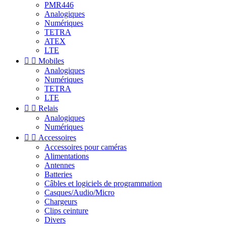
PMR446
Analogiques
Numériques
TETRA
ATEX
LTE


Mobiles
Analogiques
Numériques
TETRA
LTE


Relais
Analogiques
Numériques


Accessoires
Accessoires pour caméras
Alimentations
Antennes
Batteries
Câbles et logiciels de programmation
Casques/Audio/Micro
Chargeurs
Clips ceinture
Divers