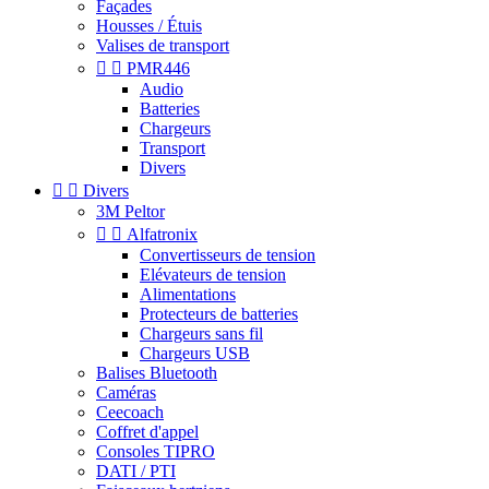
Façades
Housses / Étuis
Valises de transport


PMR446
Audio
Batteries
Chargeurs
Transport
Divers


Divers
3M Peltor


Alfatronix
Convertisseurs de tension
Elévateurs de tension
Alimentations
Protecteurs de batteries
Chargeurs sans fil
Chargeurs USB
Balises Bluetooth
Caméras
Ceecoach
Coffret d'appel
Consoles TIPRO
DATI / PTI