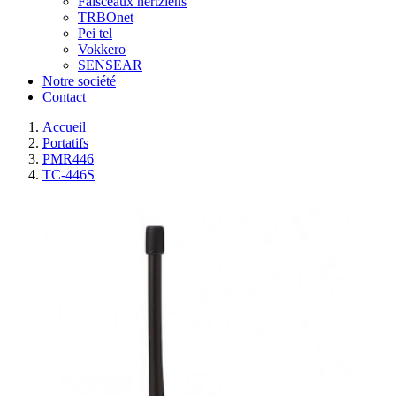
Faisceaux hertziens
TRBOnet
Pei tel
Vokkero
SENSEAR
Notre société
Contact
Accueil
Portatifs
PMR446
TC-446S