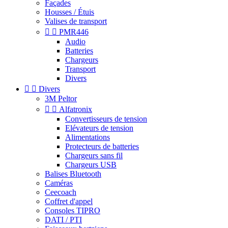
Façades
Housses / Étuis
Valises de transport


PMR446
Audio
Batteries
Chargeurs
Transport
Divers


Divers
3M Peltor


Alfatronix
Convertisseurs de tension
Elévateurs de tension
Alimentations
Protecteurs de batteries
Chargeurs sans fil
Chargeurs USB
Balises Bluetooth
Caméras
Ceecoach
Coffret d'appel
Consoles TIPRO
DATI / PTI