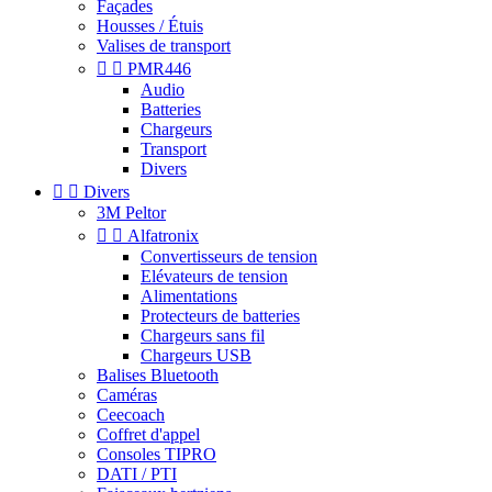
Façades
Housses / Étuis
Valises de transport


PMR446
Audio
Batteries
Chargeurs
Transport
Divers


Divers
3M Peltor


Alfatronix
Convertisseurs de tension
Elévateurs de tension
Alimentations
Protecteurs de batteries
Chargeurs sans fil
Chargeurs USB
Balises Bluetooth
Caméras
Ceecoach
Coffret d'appel
Consoles TIPRO
DATI / PTI