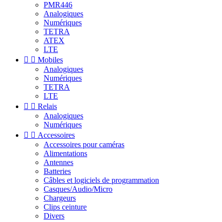
PMR446
Analogiques
Numériques
TETRA
ATEX
LTE


Mobiles
Analogiques
Numériques
TETRA
LTE


Relais
Analogiques
Numériques


Accessoires
Accessoires pour caméras
Alimentations
Antennes
Batteries
Câbles et logiciels de programmation
Casques/Audio/Micro
Chargeurs
Clips ceinture
Divers