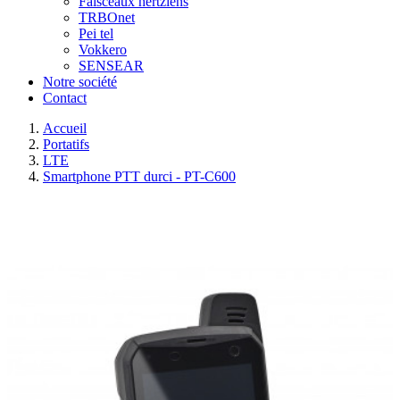
Faisceaux hertziens
TRBOnet
Pei tel
Vokkero
SENSEAR
Notre société
Contact
Accueil
Portatifs
LTE
Smartphone PTT durci - PT-C600