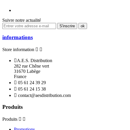
Suivre notre actualité
informations
Store information



A.E.S. Distribution
282 rue Chêne vert
31670 Labège
France

05 61 24 39 29

05 61 24 15 38

contact@aesdistribution.com
Produits
Produits


Promotions