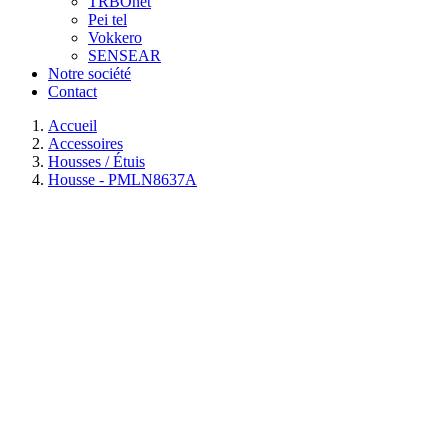
TRBOnet
Pei tel
Vokkero
SENSEAR
Notre société
Contact
Accueil
Accessoires
Housses / Étuis
Housse - PMLN8637A