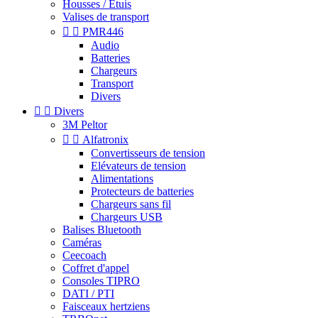
Housses / Étuis
Valises de transport


PMR446
Audio
Batteries
Chargeurs
Transport
Divers


Divers
3M Peltor


Alfatronix
Convertisseurs de tension
Elévateurs de tension
Alimentations
Protecteurs de batteries
Chargeurs sans fil
Chargeurs USB
Balises Bluetooth
Caméras
Ceecoach
Coffret d'appel
Consoles TIPRO
DATI / PTI
Faisceaux hertziens