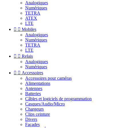
Analogiques
Numériques
TETRA
ATEX
LTE


Mobiles
Analogiques
Numériques
TETRA
LTE


Relais
Analogiques
Numériques


Accessoires
Accessoires pour caméras
Alimentations
Antennes
Batteries
Câbles et logiciels de programmation
Casques/Audio/Micro
Chargeurs
Clips ceinture
Divers
Façades