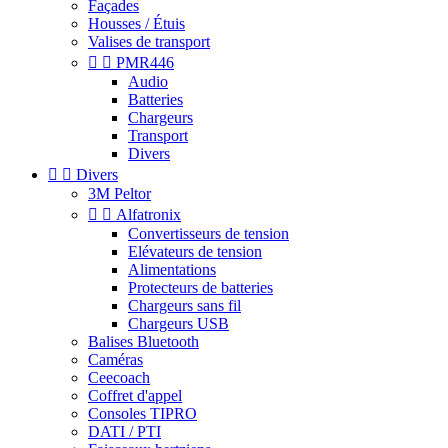
Façades
Housses / Étuis
Valises de transport


PMR446
Audio
Batteries
Chargeurs
Transport
Divers


Divers
3M Peltor


Alfatronix
Convertisseurs de tension
Elévateurs de tension
Alimentations
Protecteurs de batteries
Chargeurs sans fil
Chargeurs USB
Balises Bluetooth
Caméras
Ceecoach
Coffret d'appel
Consoles TIPRO
DATI / PTI