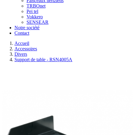
Faisceaux hertziens
TRBOnet
Pei tel
Vokkero
SENSEAR
Notre société
Contact
Accueil
Accessoires
Divers
Support de table - RSN4005A