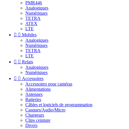
PMR446
Analogiques
Numériques
TETRA
ATEX
LTE


Mobiles
Analogiques
Numériques
TETRA
LTE


Relais
Analogiques
Numériques


Accessoires
Accessoires pour caméras
Alimentations
Antennes
Batteries
Câbles et logiciels de programmation
Casques/Audio/Micro
Chargeurs
Clips ceinture
Divers