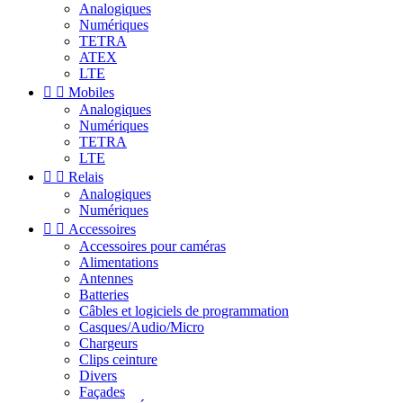
Analogiques
Numériques
TETRA
ATEX
LTE


Mobiles
Analogiques
Numériques
TETRA
LTE


Relais
Analogiques
Numériques


Accessoires
Accessoires pour caméras
Alimentations
Antennes
Batteries
Câbles et logiciels de programmation
Casques/Audio/Micro
Chargeurs
Clips ceinture
Divers
Façades