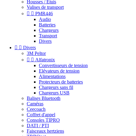
Housses / Étuis
Valises de transport


PMR446
Audio
Batteries
Chargeurs
Transport
Divers


Divers
3M Peltor


Alfatronix
Convertisseurs de tension
Elévateurs de tension
Alimentations
Protecteurs de batteries
Chargeurs sans fil
Chargeurs USB
Balises Bluetooth
Caméras
Ceecoach
Coffret d'appel
Consoles TIPRO
DATI / PTI
Faisceaux hertziens