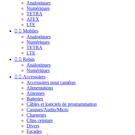
Analogiques
Numériques
TETRA
ATEX
LTE


Mobiles
Analogiques
Numériques
TETRA
LTE


Relais
Analogiques
Numériques


Accessoires
Accessoires pour caméras
Alimentations
Antennes
Batteries
Câbles et logiciels de programmation
Casques/Audio/Micro
Chargeurs
Clips ceinture
Divers
Façades