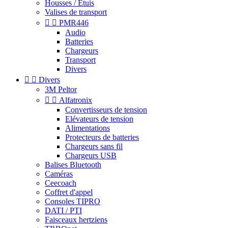
Housses / Étuis
Valises de transport


PMR446
Audio
Batteries
Chargeurs
Transport
Divers


Divers
3M Peltor


Alfatronix
Convertisseurs de tension
Elévateurs de tension
Alimentations
Protecteurs de batteries
Chargeurs sans fil
Chargeurs USB
Balises Bluetooth
Caméras
Ceecoach
Coffret d'appel
Consoles TIPRO
DATI / PTI
Faisceaux hertziens