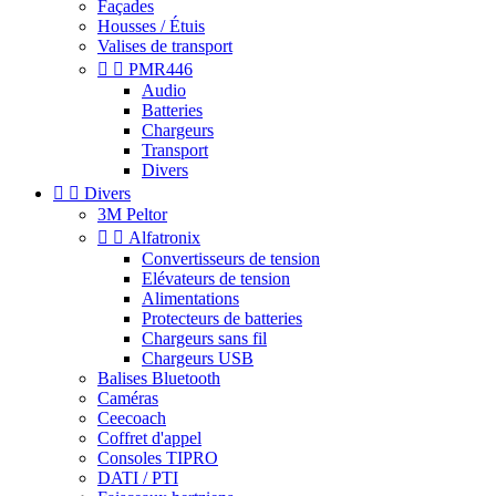
Façades
Housses / Étuis
Valises de transport


PMR446
Audio
Batteries
Chargeurs
Transport
Divers


Divers
3M Peltor


Alfatronix
Convertisseurs de tension
Elévateurs de tension
Alimentations
Protecteurs de batteries
Chargeurs sans fil
Chargeurs USB
Balises Bluetooth
Caméras
Ceecoach
Coffret d'appel
Consoles TIPRO
DATI / PTI