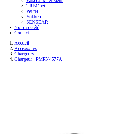
Faisceaux hertziens
TRBOnet
Pei tel
Vokkero
SENSEAR
Notre société
Contact
Accueil
Accessoires
Chargeurs
Chargeur - PMPN4577A