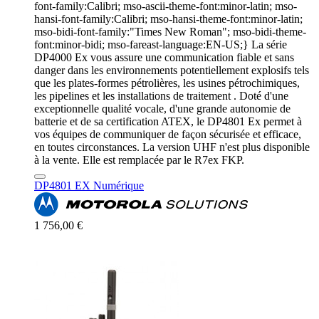
font-family:Calibri; mso-ascii-theme-font:minor-latin; mso-
hansi-font-family:Calibri; mso-hansi-theme-font:minor-latin;
mso-bidi-font-family:"Times New Roman"; mso-bidi-theme-
font:minor-bidi; mso-fareast-language:EN-US;} La série
DP4000 Ex vous assure une communication fiable et sans
danger dans les environnements potentiellement explosifs tels
que les plates-formes pétrolières, les usines pétrochimiques,
les pipelines et les installations de traitement . Doté d'une
exceptionnelle qualité vocale, d'une grande autonomie de
batterie et de sa certification ATEX, le DP4801 Ex permet à
vos équipes de communiquer de façon sécurisée et efficace,
en toutes circonstances. La version UHF n'est plus disponible
à la vente. Elle est remplacée par le R7ex FKP.
DP4801 EX Numérique
1 756,00 €