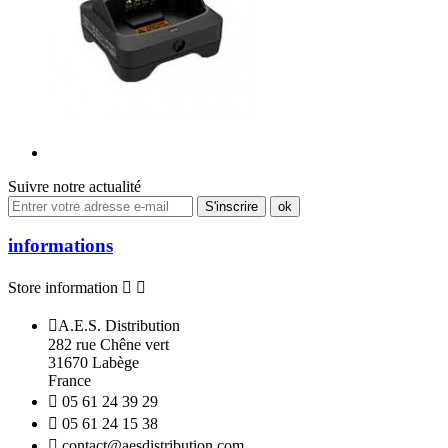
Suivre notre actualité
informations
Store information



A.E.S. Distribution
282 rue Chêne vert
31670 Labège
France

05 61 24 39 29

05 61 24 15 38

contact@aesdistribution.com