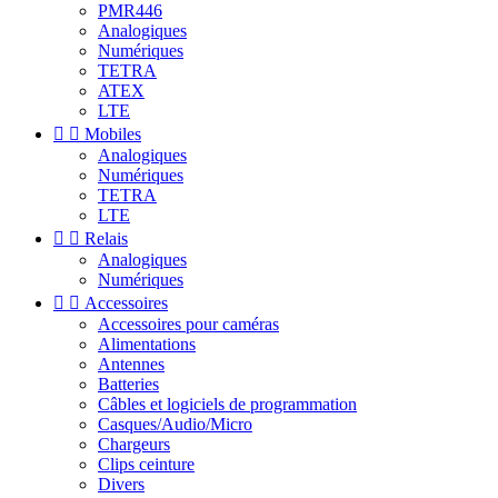
PMR446
Analogiques
Numériques
TETRA
ATEX
LTE


Mobiles
Analogiques
Numériques
TETRA
LTE


Relais
Analogiques
Numériques


Accessoires
Accessoires pour caméras
Alimentations
Antennes
Batteries
Câbles et logiciels de programmation
Casques/Audio/Micro
Chargeurs
Clips ceinture
Divers