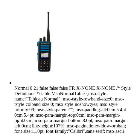
Normal 0 21 false false false FR X-NONE X-NONE /* Style
Definitions */ table.MsoNormalTable {mso-style-
name:"Tableau Normal"; mso-tstyle-rowband-size:0; mso-
tstyle-colband-size:0; mso-style-noshow:yes; mso-style-
priority:99; mso-style-parent:""; mso-padding-alt:0cm 5.4pt
0cm 5.4pt; mso-para-margin-top:0cm; mso-para-margin-
right:0cm; mso-para-margin-bottom:8.0pt; mso-para-margin-
left:0cm; line-height:107%; mso-pagination:widow-orphan;
font-size:11.0pt; font-family:"Calibri",sans-serif; mso-ascii-