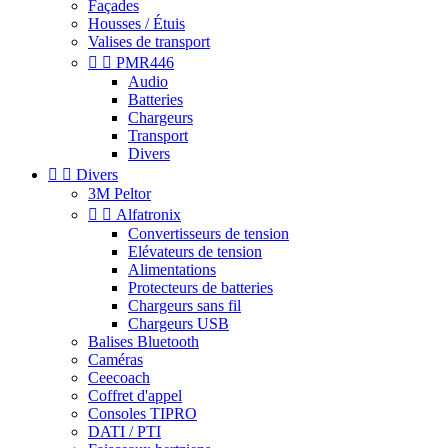
Façades
Housses / Étuis
Valises de transport


PMR446
Audio
Batteries
Chargeurs
Transport
Divers


Divers
3M Peltor


Alfatronix
Convertisseurs de tension
Elévateurs de tension
Alimentations
Protecteurs de batteries
Chargeurs sans fil
Chargeurs USB
Balises Bluetooth
Caméras
Ceecoach
Coffret d'appel
Consoles TIPRO
DATI / PTI