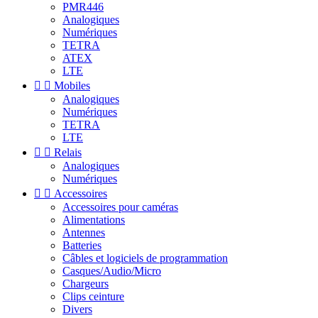
PMR446
Analogiques
Numériques
TETRA
ATEX
LTE


Mobiles
Analogiques
Numériques
TETRA
LTE


Relais
Analogiques
Numériques


Accessoires
Accessoires pour caméras
Alimentations
Antennes
Batteries
Câbles et logiciels de programmation
Casques/Audio/Micro
Chargeurs
Clips ceinture
Divers