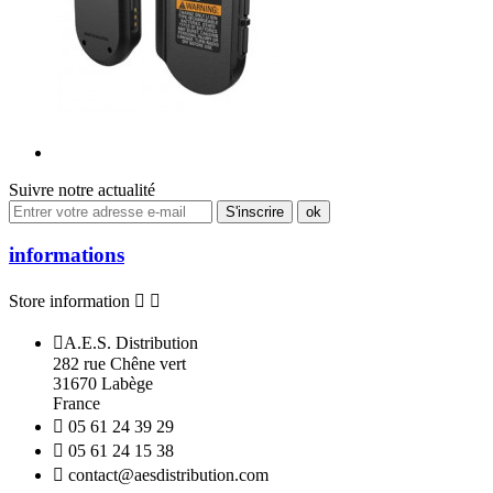
Suivre notre actualité
informations
Store information



A.E.S. Distribution
282 rue Chêne vert
31670 Labège
France

05 61 24 39 29

05 61 24 15 38

contact@aesdistribution.com