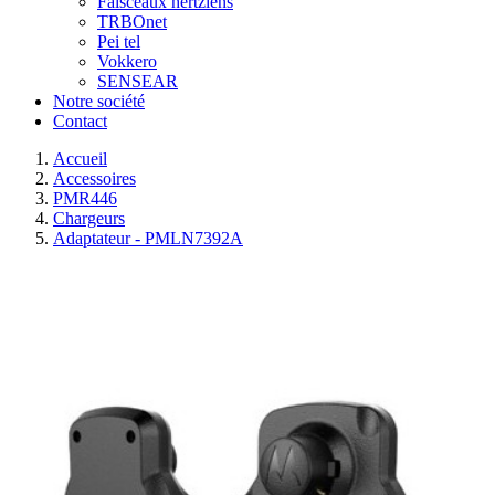
Faisceaux hertziens
TRBOnet
Pei tel
Vokkero
SENSEAR
Notre société
Contact
Accueil
Accessoires
PMR446
Chargeurs
Adaptateur - PMLN7392A