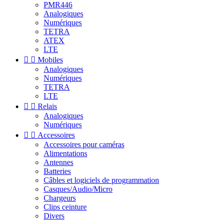
PMR446
Analogiques
Numériques
TETRA
ATEX
LTE


Mobiles
Analogiques
Numériques
TETRA
LTE


Relais
Analogiques
Numériques


Accessoires
Accessoires pour caméras
Alimentations
Antennes
Batteries
Câbles et logiciels de programmation
Casques/Audio/Micro
Chargeurs
Clips ceinture
Divers