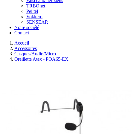
Faisceaux hertziens
TRBOnet
Pei tel
Vokkero
SENSEAR
Notre société
Contact
Accueil
Accessoires
Casques/Audio/Micro
Oreillette Atex - POA65-EX