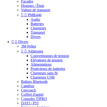
Façades
Housses / Étuis
Valises de transport


PMR446
Audio
Batteries
Chargeurs
Transport
Divers


Divers
3M Peltor


Alfatronix
Convertisseurs de tension
Elévateurs de tension
Alimentations
Protecteurs de batteries
Chargeurs sans fil
Chargeurs USB
Balises Bluetooth
Caméras
Ceecoach
Coffret d'appel
Consoles TIPRO
DATI / PTI