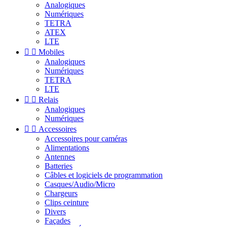
Analogiques
Numériques
TETRA
ATEX
LTE


Mobiles
Analogiques
Numériques
TETRA
LTE


Relais
Analogiques
Numériques


Accessoires
Accessoires pour caméras
Alimentations
Antennes
Batteries
Câbles et logiciels de programmation
Casques/Audio/Micro
Chargeurs
Clips ceinture
Divers
Façades