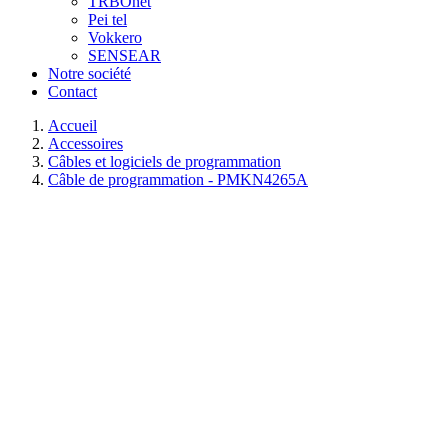
TRBOnet
Pei tel
Vokkero
SENSEAR
Notre société
Contact
Accueil
Accessoires
Câbles et logiciels de programmation
Câble de programmation - PMKN4265A