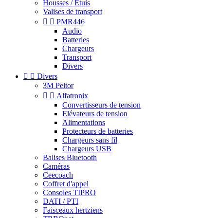
Housses / Étuis
Valises de transport


PMR446
Audio
Batteries
Chargeurs
Transport
Divers


Divers
3M Peltor


Alfatronix
Convertisseurs de tension
Elévateurs de tension
Alimentations
Protecteurs de batteries
Chargeurs sans fil
Chargeurs USB
Balises Bluetooth
Caméras
Ceecoach
Coffret d'appel
Consoles TIPRO
DATI / PTI
Faisceaux hertziens