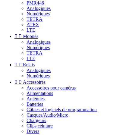
PMR446
Analogiques
Numériques
TETRA
ATEX
LTE


Mobiles
Analogiques
Numériques
TETRA
LTE


Relais
Analogiques
Numériques


Accessoires
Accessoires pour caméras
Alimentations
Antennes
Batteries
Câbles et logiciels de programmation
Casques/Audio/Micro
Chargeurs
Clips ceinture
Divers