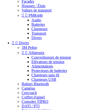
Façades
Housses / Étuis
Valises de transport


PMR446
Audio
Batteries
Chargeurs
Transport
Divers


Divers
3M Peltor


Alfatronix
Convertisseurs de tension
Elévateurs de tension
Alimentations
Protecteurs de batteries
Chargeurs sans fil
Chargeurs USB
Balises Bluetooth
Caméras
Ceecoach
Coffret d'appel
Consoles TIPRO
DATI / PTI