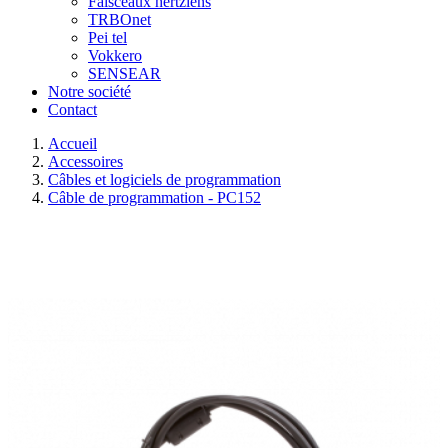
Faisceaux hertziens
TRBOnet
Pei tel
Vokkero
SENSEAR
Notre société
Contact
Accueil
Accessoires
Câbles et logiciels de programmation
Câble de programmation - PC152