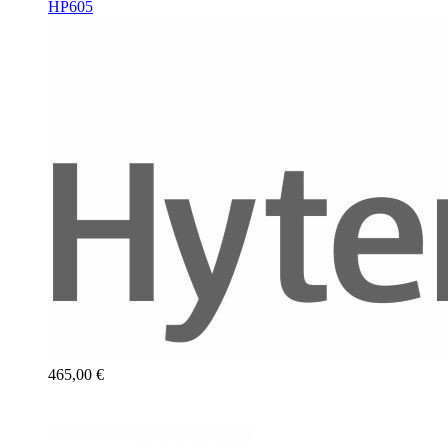
HP605
465,00 €