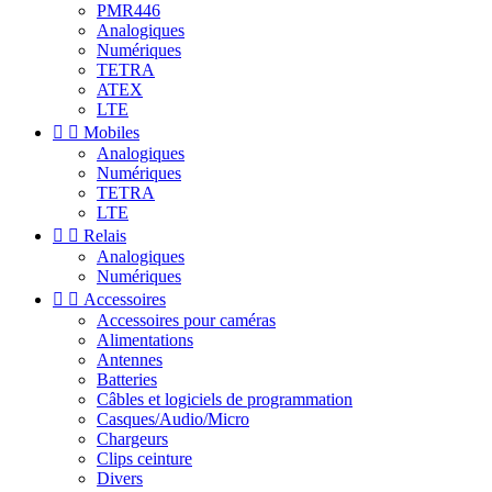
PMR446
Analogiques
Numériques
TETRA
ATEX
LTE


Mobiles
Analogiques
Numériques
TETRA
LTE


Relais
Analogiques
Numériques


Accessoires
Accessoires pour caméras
Alimentations
Antennes
Batteries
Câbles et logiciels de programmation
Casques/Audio/Micro
Chargeurs
Clips ceinture
Divers