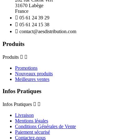
31670 Labège
France

05 61 24 39 29

05 61 24 15 38

contact@aesdistribution.com
Produits
Produits


Promotions
Nouveaux produits
Meilleures ventes
Infos Pratiques
Infos Pratiques


Livraison
Mentions légales
Conditions Générales de Vente
Paiement sécurisé
Contactez-nous