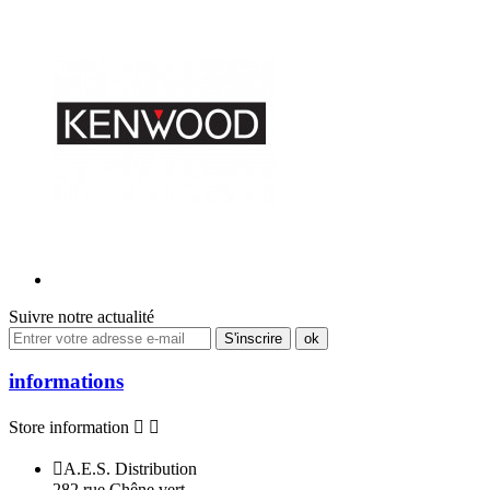
Suivre notre actualité
informations
Store information



A.E.S. Distribution
282 rue Chêne vert