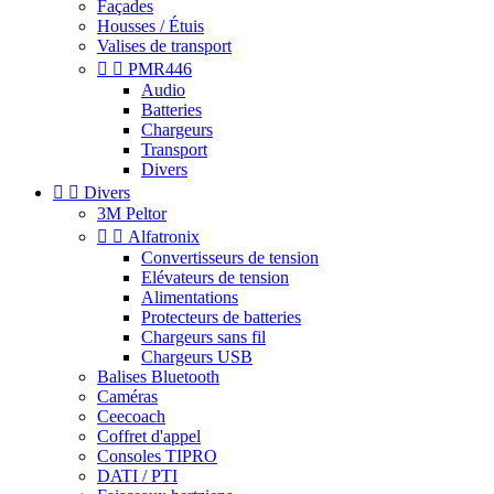
Façades
Housses / Étuis
Valises de transport


PMR446
Audio
Batteries
Chargeurs
Transport
Divers


Divers
3M Peltor


Alfatronix
Convertisseurs de tension
Elévateurs de tension
Alimentations
Protecteurs de batteries
Chargeurs sans fil
Chargeurs USB
Balises Bluetooth
Caméras
Ceecoach
Coffret d'appel
Consoles TIPRO
DATI / PTI