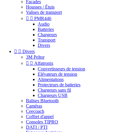
Façades
Housses / Étuis
Valises de transport


PMR446
Audio
Batteries
Chargeurs
Transport
Divers


Divers
3M Peltor


Alfatronix
Convertisseurs de tension
Elévateurs de tension
Alimentations
Protecteurs de batteries
Chargeurs sans fil
Chargeurs USB
Balises Bluetooth
Caméras
Ceecoach
Coffret d'appel
Consoles TIPRO
DATI / PTI