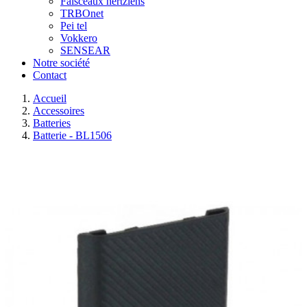
Faisceaux hertziens
TRBOnet
Pei tel
Vokkero
SENSEAR
Notre société
Contact
Accueil
Accessoires
Batteries
Batterie - BL1506