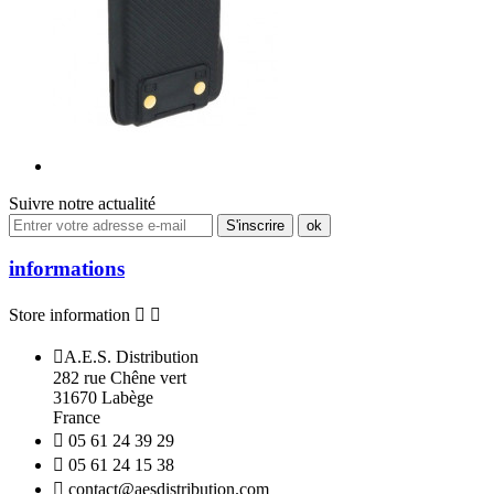
Suivre notre actualité
informations
Store information



A.E.S. Distribution
282 rue Chêne vert
31670 Labège
France

05 61 24 39 29

05 61 24 15 38

contact@aesdistribution.com