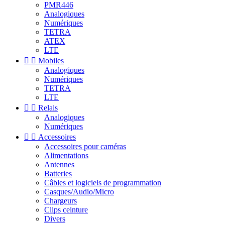
PMR446
Analogiques
Numériques
TETRA
ATEX
LTE


Mobiles
Analogiques
Numériques
TETRA
LTE


Relais
Analogiques
Numériques


Accessoires
Accessoires pour caméras
Alimentations
Antennes
Batteries
Câbles et logiciels de programmation
Casques/Audio/Micro
Chargeurs
Clips ceinture
Divers