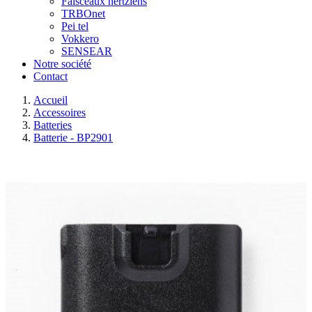
Faisceaux hertziens
TRBOnet
Pei tel
Vokkero
SENSEAR
Notre société
Contact
Accueil
Accessoires
Batteries
Batterie - BP2901