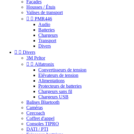
Façades
Housses / Étuis
Valises de transport


PMR446
Audio
Batteries
Chargeurs
Transport
Divers


Divers
3M Peltor


Alfatronix
Convertisseurs de tension
Elévateurs de tension
Alimentations
Protecteurs de batteries
Chargeurs sans fil
Chargeurs USB
Balises Bluetooth
Caméras
Ceecoach
Coffret d'appel
Consoles TIPRO
DATI / PTI