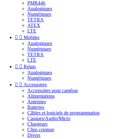
PMR446
Analogiques
Numériques
TETRA
ATEX
LTE


Mobiles
Analogiques
Numériques
TETRA
LTE


Relais
Analogiques
Numériques


Accessoires
Accessoires pour caméras
Alimentations
Antennes
Batteries
Câbles et logiciels de programmation
Casques/Audio/Micro
Chargeurs
Clips ceinture
Divers