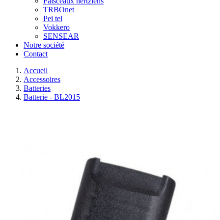
Faisceaux hertziens
TRBOnet
Pei tel
Vokkero
SENSEAR
Notre société
Contact
Accueil
Accessoires
Batteries
Batterie - BL2015