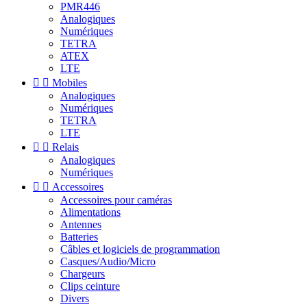
PMR446
Analogiques
Numériques
TETRA
ATEX
LTE


Mobiles
Analogiques
Numériques
TETRA
LTE


Relais
Analogiques
Numériques


Accessoires
Accessoires pour caméras
Alimentations
Antennes
Batteries
Câbles et logiciels de programmation
Casques/Audio/Micro
Chargeurs
Clips ceinture
Divers