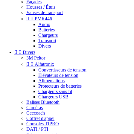
Façades
Housses / Étuis
Valises de transport


PMR446
Audio
Batteries
Chargeurs
Transport
Divers


Divers
3M Peltor


Alfatronix
Convertisseurs de tension
Elévateurs de tension
Alimentations
Protecteurs de batteries
Chargeurs sans fil
Chargeurs USB
Balises Bluetooth
Caméras
Ceecoach
Coffret d'appel
Consoles TIPRO
DATI / PTI