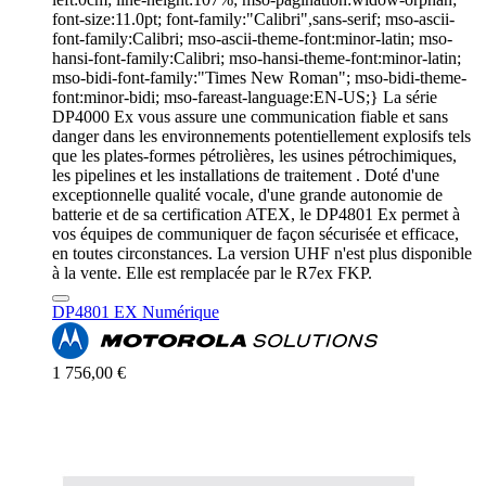
font-size:11.0pt; font-family:"Calibri",sans-serif; mso-ascii-
font-family:Calibri; mso-ascii-theme-font:minor-latin; mso-
hansi-font-family:Calibri; mso-hansi-theme-font:minor-latin;
mso-bidi-font-family:"Times New Roman"; mso-bidi-theme-
font:minor-bidi; mso-fareast-language:EN-US;} La série
DP4000 Ex vous assure une communication fiable et sans
danger dans les environnements potentiellement explosifs tels
que les plates-formes pétrolières, les usines pétrochimiques,
les pipelines et les installations de traitement . Doté d'une
exceptionnelle qualité vocale, d'une grande autonomie de
batterie et de sa certification ATEX, le DP4801 Ex permet à
vos équipes de communiquer de façon sécurisée et efficace,
en toutes circonstances. La version UHF n'est plus disponible
à la vente. Elle est remplacée par le R7ex FKP.
DP4801 EX Numérique
1 756,00 €