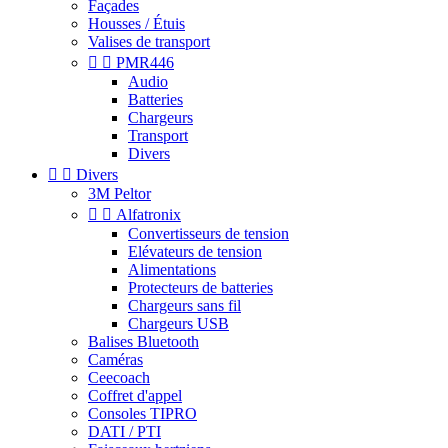
Façades
Housses / Étuis
Valises de transport


PMR446
Audio
Batteries
Chargeurs
Transport
Divers


Divers
3M Peltor


Alfatronix
Convertisseurs de tension
Elévateurs de tension
Alimentations
Protecteurs de batteries
Chargeurs sans fil
Chargeurs USB
Balises Bluetooth
Caméras
Ceecoach
Coffret d'appel
Consoles TIPRO
DATI / PTI