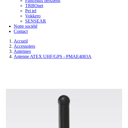
Faisceaux hertziens
TRBOnet
Pei tel
Vokkero
SENSEAR
Notre société
Contact
Accueil
Accessoires
Antennes
Antenne ATEX UHF/GPS - PMAE4083A