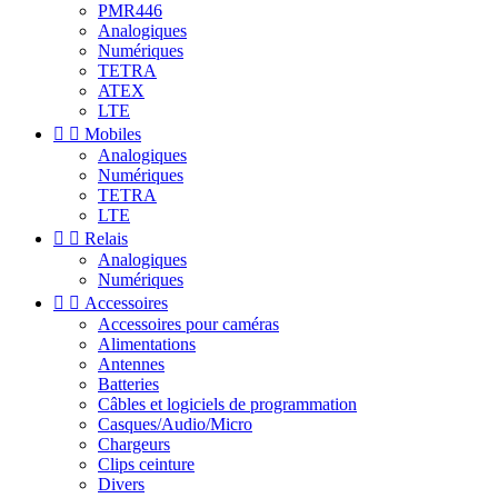
PMR446
Analogiques
Numériques
TETRA
ATEX
LTE


Mobiles
Analogiques
Numériques
TETRA
LTE


Relais
Analogiques
Numériques


Accessoires
Accessoires pour caméras
Alimentations
Antennes
Batteries
Câbles et logiciels de programmation
Casques/Audio/Micro
Chargeurs
Clips ceinture
Divers