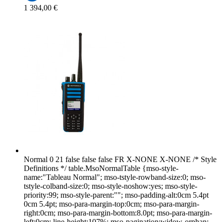
1 394,00 €
Normal 0 21 false false false FR X-NONE X-NONE /* Style
Definitions */ table.MsoNormalTable {mso-style-
name:"Tableau Normal"; mso-tstyle-rowband-size:0; mso-
tstyle-colband-size:0; mso-style-noshow:yes; mso-style-
priority:99; mso-style-parent:""; mso-padding-alt:0cm 5.4pt
0cm 5.4pt; mso-para-margin-top:0cm; mso-para-margin-
right:0cm; mso-para-margin-bottom:8.0pt; mso-para-margin-
left:0cm; line-height:107%; mso-pagination:widow-orphan;