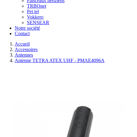
Faisceaux hertziens
TRBOnet
Pei tel
Vokkero
SENSEAR
Notre société
Contact
Accueil
Accessoires
Antennes
Antenne TETRA ATEX UHF - PMAE4096A