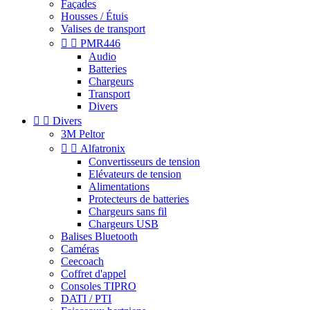
Façades
Housses / Étuis
Valises de transport


PMR446
Audio
Batteries
Chargeurs
Transport
Divers


Divers
3M Peltor


Alfatronix
Convertisseurs de tension
Elévateurs de tension
Alimentations
Protecteurs de batteries
Chargeurs sans fil
Chargeurs USB
Balises Bluetooth
Caméras
Ceecoach
Coffret d'appel
Consoles TIPRO
DATI / PTI