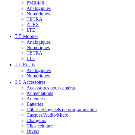
PMR446
Analogiques
Numériques
TETRA
ATEX
LTE


Mobiles
Analogiques
Numériques
TETRA
LTE


Relais
Analogiques
Numériques


Accessoires
Accessoires pour caméras
Alimentations
Antennes
Batteries
Câbles et logiciels de programmation
Casques/Audio/Micro
Chargeurs
Clips ceinture
Divers