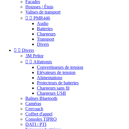
Façades
Housses / Étuis
Valises de transport


PMR446
Audio
Batteries
Chargeurs
Transport
Divers


Divers
3M Peltor


Alfatronix
Convertisseurs de tension
Elévateurs de tension
Alimentations
Protecteurs de batteries
Chargeurs sans fil
Chargeurs USB
Balises Bluetooth
Caméras
Ceecoach
Coffret d'appel
Consoles TIPRO
DATI / PTI