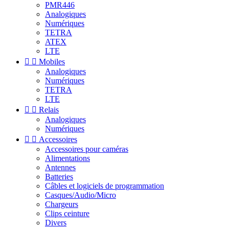
PMR446
Analogiques
Numériques
TETRA
ATEX
LTE


Mobiles
Analogiques
Numériques
TETRA
LTE


Relais
Analogiques
Numériques


Accessoires
Accessoires pour caméras
Alimentations
Antennes
Batteries
Câbles et logiciels de programmation
Casques/Audio/Micro
Chargeurs
Clips ceinture
Divers