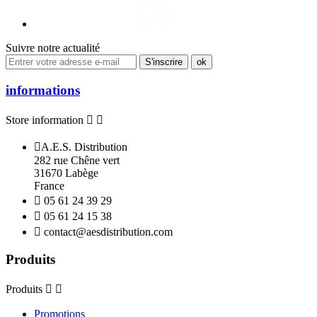
Suivre notre actualité
informations
Store information



A.E.S. Distribution
282 rue Chêne vert
31670 Labège
France

05 61 24 39 29

05 61 24 15 38

contact@aesdistribution.com
Produits
Produits


Promotions