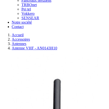
Faisceaux hertziens
TRBOnet
Pei tel
Vokkero
SENSEAR
Notre société
Contact
Accueil
Accessoires
Antennes
Antenne VHF - AN0143H10