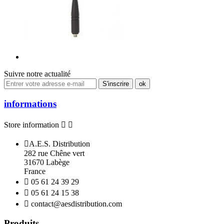
Suivre notre actualité
informations
Store information



A.E.S. Distribution
282 rue Chêne vert
31670 Labège
France

05 61 24 39 29

05 61 24 15 38

contact@aesdistribution.com
Produits