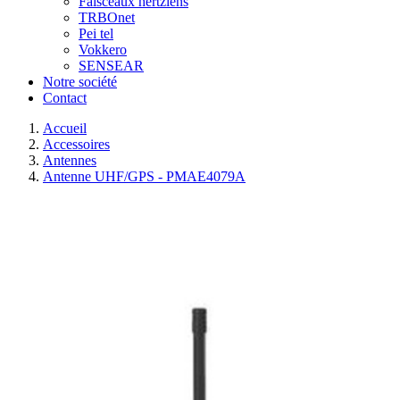
Faisceaux hertziens
TRBOnet
Pei tel
Vokkero
SENSEAR
Notre société
Contact
Accueil
Accessoires
Antennes
Antenne UHF/GPS - PMAE4079A