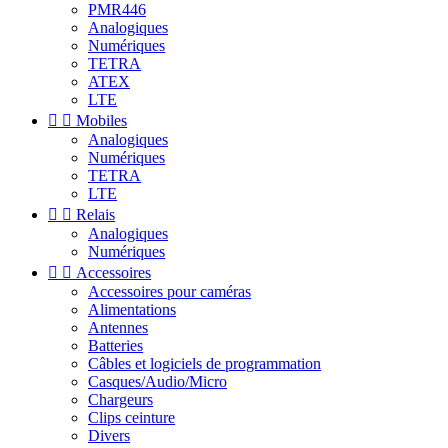
PMR446
Analogiques
Numériques
TETRA
ATEX
LTE


Mobiles
Analogiques
Numériques
TETRA
LTE


Relais
Analogiques
Numériques


Accessoires
Accessoires pour caméras
Alimentations
Antennes
Batteries
Câbles et logiciels de programmation
Casques/Audio/Micro
Chargeurs
Clips ceinture
Divers