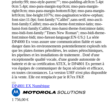
priority:99; mso-style-parent:""; mso-padding-alt:0cm 5.4pt
0cm 5.4pt; mso-para-margin-top:0cm; mso-para-margin-
right:0cm; mso-para-margin-bottom:8.0pt; mso-para-margin-
left:0cm; line-height:107%; mso-pagination:widow-orphan;
font-size:11.0pt; font-family:"Calibri",sans-serif; mso-ascii-
font-family:Calibri; mso-ascii-theme-font:minor-latin; mso-
hansi-font-family:Calibri; mso-hansi-theme-font:minor-latin;
mso-bidi-font-family:"Times New Roman"; mso-bidi-theme-
font:minor-bidi; mso-fareast-language:EN-US;} La série
DP4000 Ex vous assure une communication fiable et sans
danger dans les environnements potentiellement explosifs tels
que les plates-formes pétrolières, les usines pétrochimiques,
les pipelines et les installations de traitement . Doté d'une
exceptionnelle qualité vocale, d'une grande autonomie de
batterie et de sa certification ATEX, le DP4801 Ex permet à
vos équipes de communiquer de façon sécurisée et efficace,
en toutes circonstances. La version UHF n'est plus disponible
à la vente. Elle est remplacée par le R7ex FKP.
DP4801 EX Numérique
1 756,00 €