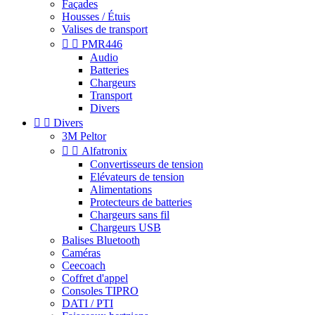
Façades
Housses / Étuis
Valises de transport


PMR446
Audio
Batteries
Chargeurs
Transport
Divers


Divers
3M Peltor


Alfatronix
Convertisseurs de tension
Elévateurs de tension
Alimentations
Protecteurs de batteries
Chargeurs sans fil
Chargeurs USB
Balises Bluetooth
Caméras
Ceecoach
Coffret d'appel
Consoles TIPRO
DATI / PTI